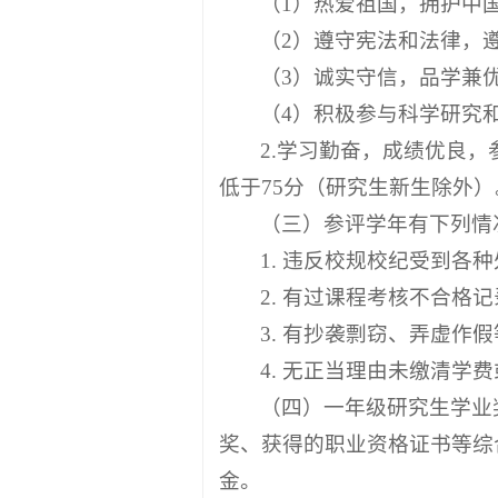
（1）热爱祖国，拥护中
（2）遵守宪法和法律，
（3）诚实守信，品学兼
（4）积极参与科学研究
2.学习勤奋，成绩优良
低于75分（研究生新生除外）
（三）参评学年有下列情
1. 违反校规校纪受到各
2. 有过课程考核不合格
3. 有抄袭剽窃、弄虚作
4. 无正当理由未缴清学
（四）一年级研究生学业
奖、获得的职业资格证书等综
金。