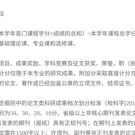
目
本学年各门课程学分×成绩的总和）÷本学年课程总学
基础理论课、专业课和选修课。
项目、成果奖励、学科竞赛及征文获奖、荣誉、职（
计分仅限于本专业的研究成果。附加分采取直接计分
的论文、著作或已经加盖公章的立项文件、结项证书
细则中的论文类科研成果档次划分标准（校科字[201
为50、30、20、10分。省级以上非核心期刊发表论
所发表的期刊（报纸）具有正规刊号；在期刊上发表的论
文需在1500字以上；在增刊、副刊等非正刊发表的论