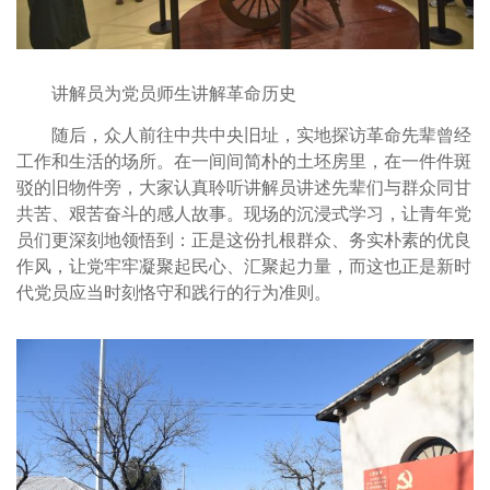
讲解员为党员师生讲解革命历史
随后，众人前往中共中央旧址，实地探访革命先辈曾经
工作和生活的场所。在一间间简朴的土坯房里，在一件件斑
驳的旧物件旁，大家认真聆听讲解员讲述先辈们与群众同甘
共苦、艰苦奋斗的感人故事。现场的沉浸式学习，让青年党
员们更深刻地领悟到：正是这份扎根群众、务实朴素的优良
作风，让党牢牢凝聚起民心、汇聚起力量，而这也正是新时
代党员应当时刻恪守和践行的行为准则。