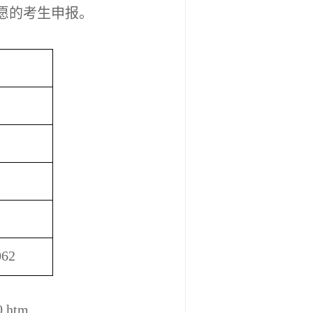
愿的考生申报。
）
062
0.htm