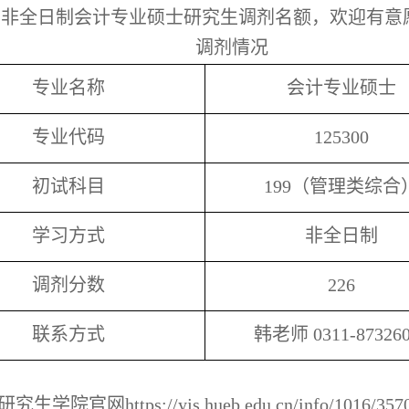
有
非全日制会计专业
硕士
研究生调剂
名额
，欢迎有意
调剂情况
专业名称
会计专业硕士
专业代码
125300
初试科目
199（管理类综合
学习方式
非全日制
调剂分数
226
联系方式
韩老师
0311-87326
研究生学院官网
https://yjs.hueb.edu.cn/info/1016/357