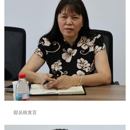
邸丛枝发言